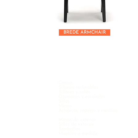
BREDE ARMCHAIR
Camas
Sillones reclinables
Sillones y sofás
Otomanos y escabeles
Sillas
Mesas
Armarios, roperos y mesillas
Mesas de exterior
Sillas de exterior
Sombrillas
Muebles a medida