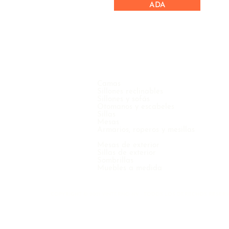
ADA
Camas
Sillones reclinables
Sillones y sofás
Otomanos y escabeles
Sillas
Mesas
Armarios, roperos y mesillas
Mesas de exterior
Sillas de exterior
Sombrillas
Muebles a medida
COPYRIGHT © 2021 VINTERNO NV - TODOS LOS DERECHOS RESER