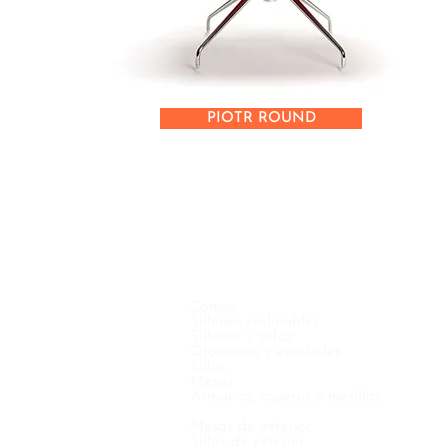
PIOTR ROUND
Camas
Sillones reclinables
Sillones y sofás
Otomanos y escabeles
Sillas
Mesas
Armarios, roperos y mesillas
Mesas de exterior
Sillas de exterior