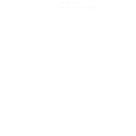
Sombrillas
Muebles a medida
COPYRIGHT © 2021 VINTERNO NV - TODOS LOS DERECHOS RESER