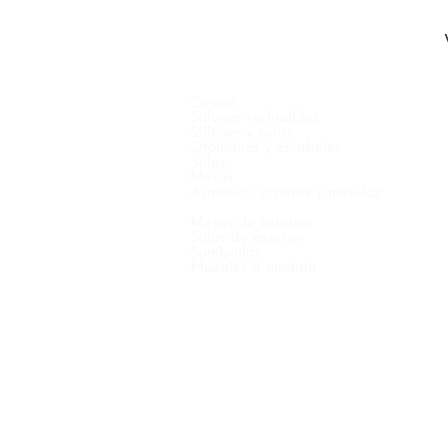
Camas
Sillones reclinables
Sillones y sofás
Otomanos y escabeles
Sillas
Mesas
Armarios, roperos y mesillas
Mesas de exterior
Sillas de exterior
Sombrillas
Muebles a medida
COPYRIGHT © 2021 VINTERNO NV - TODOS LOS DERECHOS RESER