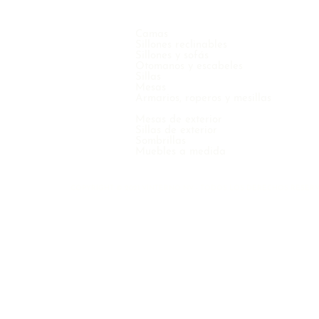
Camas
Sillones reclinables
Sillones y sofás
Otomanos y escabeles
Sillas
Mesas
Armarios, roperos y mesillas
Mesas de exterior
Sillas de exterior
Sombrillas
Muebles a medida
COPYRIGHT © 2021 VINTERNO NV - TODOS LOS DERECHOS RESER