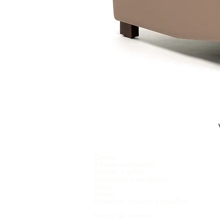
Camas
Sillones reclinables
Sillones y sofás
Otomanos y escabeles
Sillas
Mesas
Armarios, roperos y mesillas
Mesas de exterior