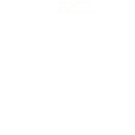
Sillas de exterior
Sombrillas
Muebles a medida
COPYRIGHT © 2021 VINTERNO NV - TODOS LOS DERECHOS RESER