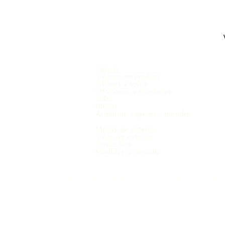
Camas
Sillones reclinables
Sillones y sofás
Otomanos y escabeles
Sillas
Mesas
Armarios, roperos y mesillas
Mesas de exterior
Sillas de exterior
Sombrillas
Muebles a medida
COPYRIGHT © 2021 VINTERNO NV - TODOS LOS DERECHOS RESER