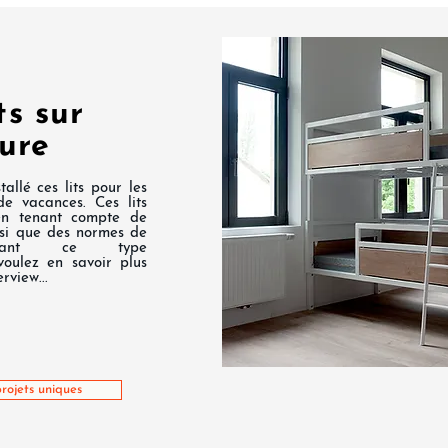
ts sur
ure
allé ces lits pour les
de vacances. Ces lits
en tenant compte de
ainsi que des normes de
entant ce type
voulez en savoir plus
rview...
rojets uniques