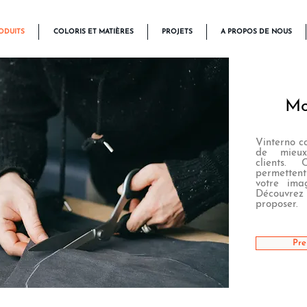
ODUITS
COLORIS ET MATIÈRES
PROJETS
A PROPOS DE NOUS
Mo
Vinterno c
de mieux 
clients.
permetten
votre ima
Découvre
proposer.
Pre