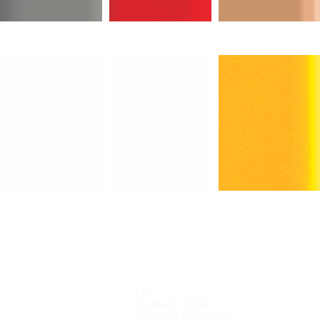
Lits
Fauteuils Relax
Fauteuils et canapés