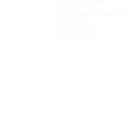
Ottomans et repose-pieds
Chaises
Tables
Armoires, penderies et tables de chev
Tables d'extérieur
Chaises d'extérieur
Parasols
Mobilier sur mesure
COPYRIGHT © 2021 VINTERNO NV - TOUS DROITS RÉSERVÉS 6