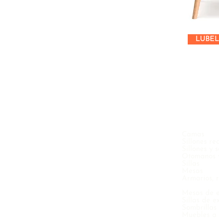
LUBE
Camas
Sillones re
Sillones y 
Otomanos y
Sillas
Mesas
Armarios, r
Mesas de e
Sillas de e
Sombrillas
Muebles a