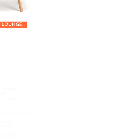
L LOUNGE
Contacto
clinables
Vermeirenplein 8
sofás
2920 Kalmthout
 escabeles
Bélgica
+32 (0) 3640 32 80
operos y mesillas
xterior
Más
xterior
Sobre nosotros
Catálogo
 medida
Noticias