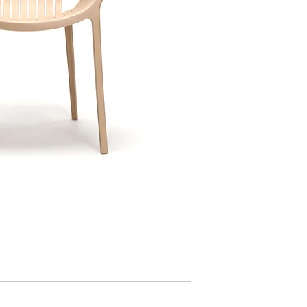
Largo
615 mm
Altura del asiento
440 mm
Altura del reposabra
220 mm