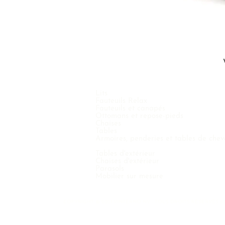
Lits
Fauteuils Relax
Fauteuils et canapés
Ottomans et repose-pieds
Chaises
Tables
Armoires, penderies et tables de chev
Tables d'extérieur
Chaises d'extérieur
Parasols
Mobilier sur mesure
COPYRIGHT © 2021 VINTERNO NV - TOUS DROITS RÉSERVÉS 6