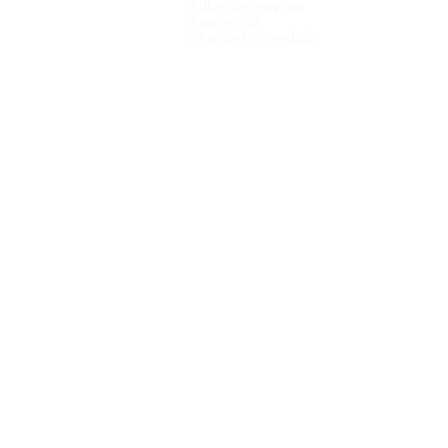
Sillas de exterior
Sombrillas
Muebles a medida
COPYRIGHT © 2021 VINTERNO NV - TODOS LOS DERECHOS RESER