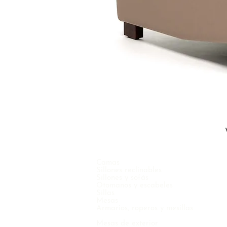
Camas
Sillones reclinables
Sillones y sofás
Otomanos y escabeles
Sillas
Mesas
Armarios, roperos y mesillas
Mesas de exterior