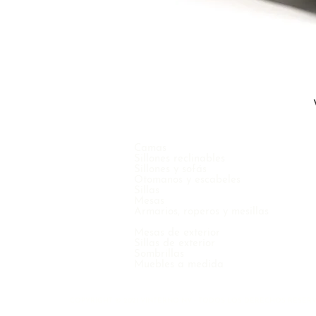
Camas
Sillones reclinables
Sillones y sofás
Otomanos y escabeles
Sillas
Mesas
Armarios, roperos y mesillas
Mesas de exterior
Sillas de exterior
Sombrillas
Muebles a medida
COPYRIGHT © 2021 VINTERNO NV - TODOS LOS DERECHOS RESER