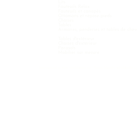
Lits
Fauteuils Relax
Fauteuils et canapés
Ottomans et repose-pieds
Chaises
Tables
Armoires, penderies et tables de chev
Tables d'extérieur
Chaises d'extérieur
Parasols
Mobilier sur mesure
COPYRIGHT © 2021 VINTERNO NV - TOUS DROITS RÉSERVÉS 6