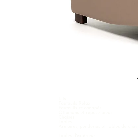
Lits
Fauteuils Relax
Fauteuils et canapés
Ottomans et repose-pieds
Chaises
Tables
Armoires, penderies et tables de chev
Tables d'extérieur