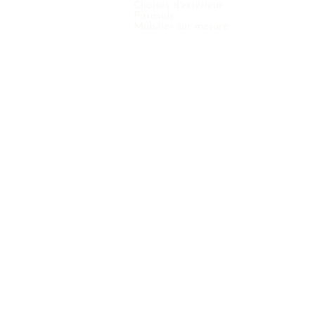
Chaises d'extérieur
Parasols
Mobilier sur mesure
COPYRIGHT © 2021 VINTERNO NV - TOUS DROITS RÉSERVÉS 6