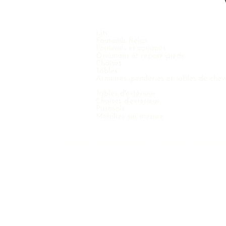
Lits
Fauteuils Relax
Fauteuils et canapés
Ottomans et repose-pieds
Chaises
Tables
Armoires, penderies et tables de chev
Tables d'extérieur
Chaises d'extérieur
Parasols
Mobilier sur mesure
COPYRIGHT © 2021 VINTERNO NV - TOUS DROITS RÉSERVÉS 6