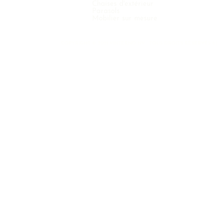
Chaises d'extérieur
Parasols
Mobilier sur mesure
COPYRIGHT © 2021 VINTERNO NV - TOUS DROITS RÉSERVÉS 6