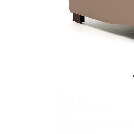
Lits
Fauteuils Relax
Fauteuils et canapés
Ottomans et repose-pieds
Chaises
Tables
Armoires, penderies et tables de chev
Tables d'extérieur