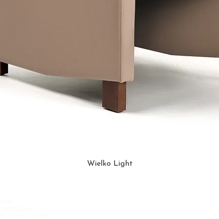
Wielko Light
Contacter
Relax
Vermeirenplein 8
et canapés
2920 Kalmthout
t repose-pieds
Belgique