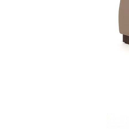
Lits
Fauteuils 
Fauteuils 
Ottomans e