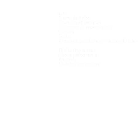
Lits
Fauteuils Relax
Fauteuils et canapés
Ottomans et repose-pieds
Chaises
Tables
Armoires, penderies et tables de chev
Tables d'extérieur
Chaises d'extérieur
Parasols
Mobilier sur mesure
COPYRIGHT © 2021 VINTERNO NV - TOUS DROITS RÉSERVÉS 6