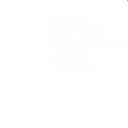
Lits
Fauteuils Relax
Fauteuils et canapés
Ottomans et repose-pieds
Chaises
Tables
Armoires, penderies et tables de chev
Tables d'extérieur
Chaises d'extérieur
Parasols
Mobilier sur mesure
COPYRIGHT © 2021 VINTERNO NV - TOUS DROITS RÉSERVÉS 6