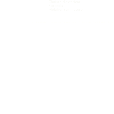
Chaises d'extérieur
Parasols
Mobilier sur mesure
COPYRIGHT © 2021 VINTERNO NV - TOUS DROITS RÉSERVÉS 6