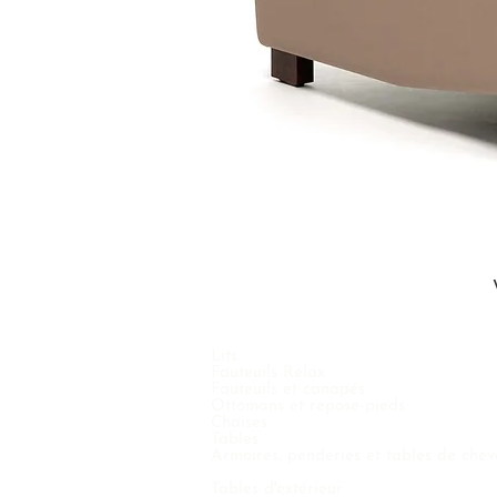
Lits
Fauteuils Relax
Fauteuils et canapés
Ottomans et repose-pieds
Chaises
Tables
Armoires, penderies et tables de chev
Tables d'extérieur